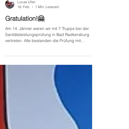
Lucas Uller
18. Feb.
1 Min. Lesezeit
Gratulation!🤗
Am 14. Jänner waren wir mit 7 Trupps bei der
Sanitätsleistungsprüfung in Bad Radkersburg
vertreten. Alle bestanden die Prüfung mit
Bravour! Wir sind sehr stolz und gratulieren zum
Abzeichen!🏅 Eure FFBK🔥⛑️