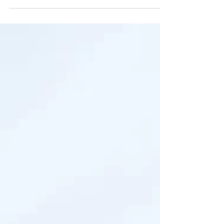
Silber! Eure FFBK🎉👍🏻