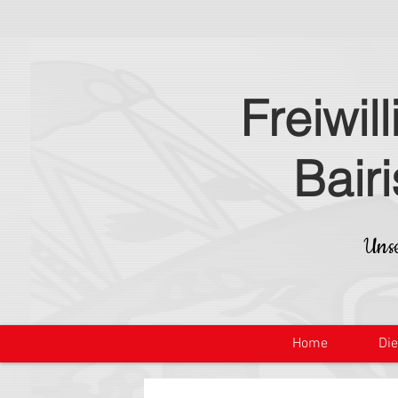
Freiwil
Bair
Unse
Home
Di