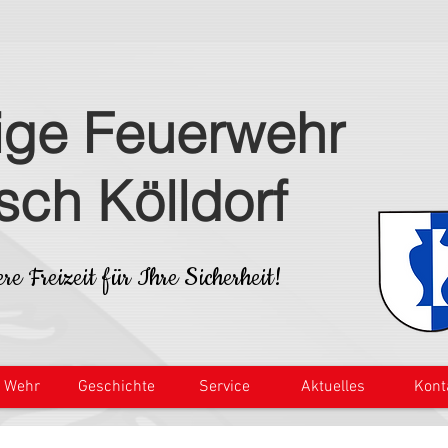
lige Feuerwehr
isch Kölldorf
re Freizeit für Ihre Sicherheit!
e Wehr
Geschichte
Service
Aktuelles
Kont