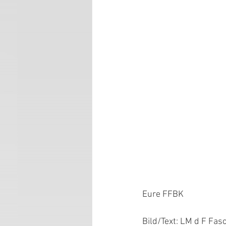
Eure FFBK
Bild/Text: LM d F Fas