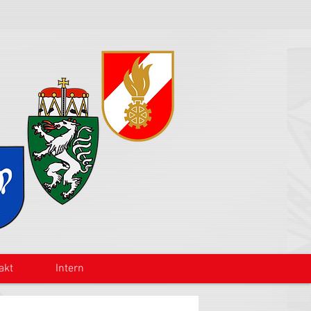
akt
Intern