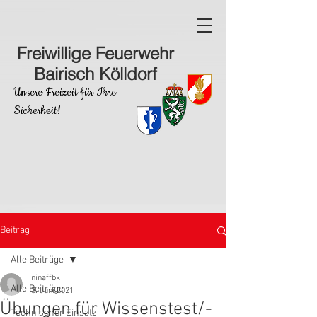
Freiwillige Feuerwehr
Bairisch Kölldorf
Unsere Freizeit für Ihre
Sicherheit!
Beitrag
Alle Beiträge
ninaffbk
Alle Beiträge
3. Juni 2021
Übungen für Wissenstest/-
Technischer Einsatz