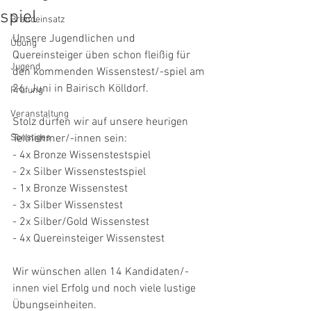
spiel
Brandeinsatz
Unsere Jugendlichen und 
Übung
Quereinsteiger üben schon fleißig für 
Jugend
den kommenden Wissenstest/-spiel am 
26. Juni in Bairisch Kölldorf. 
Prüfung
Veranstaltung
Stolz dürfen wir auf unsere heurigen 
Sonstiges
Teilnehmer/-innen sein:
- 4x Bronze Wissenstestspiel
- 2x Silber Wissenstestspiel
- 1x Bronze Wissenstest
- 3x Silber Wissenstest
- 2x Silber/Gold Wissenstest
- 4x Quereinsteiger Wissenstest
Wir wünschen allen 14 Kandidaten/-
innen viel Erfolg und noch viele lustige 
Übungseinheiten. 