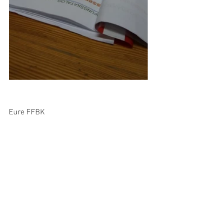
Eure FFBK
Bild/Text: LM d F Fasching
Jugend
Alle ansehen
Aktuelle Beiträge