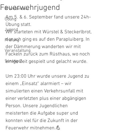
Feuerwehrjugend
Brandeinsatz
Am 5. & 6. September fand unsere 24h-
Übung
Übung statt.
Jugend
Wir starteten mit Würstel & Steckerlbrot, 
danach ging es auf den Parapluiberg. In 
Prüfung
der Dämmerung wanderten wir mit 
Veranstaltung
Fackeln zurück zum Rüsthaus, wo noch 
Sonstiges
einige Zeit gespielt und gelacht wurde.
Um 23:00 Uhr wurde unsere Jugend zu 
einem „Einsatz“ alarmiert – wir 
simulierten einen Verkehrsunfall mit 
einer verletzten plus einer abgängigen 
Person. Unsere Jugendlichen 
meisterten die Aufgabe super und 
konnten viel für die Zukunft in der 
Feuerwehr mitnehmen.💪