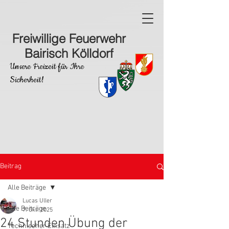
Freiwillige Feuerwehr
Bairisch Kölldorf
Unsere Freizeit für Ihre
Sicherheit!
Beitrag
Alle Beiträge
Lucas Uller
Alle Beiträge
7. Okt. 2025
24 Stunden Übung der
Technischer Einsatz