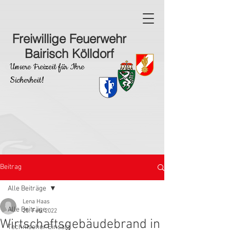
Freiwillige Feuerwehr
Bairisch Kölldorf
Unsere Freizeit für Ihre
Sicherheit!
Beitrag
Alle Beiträge
Lena Haas
Alle Beiträge
25. Feb. 2022
Wirtschaftsgebäudebrand in
Technischer Einsatz