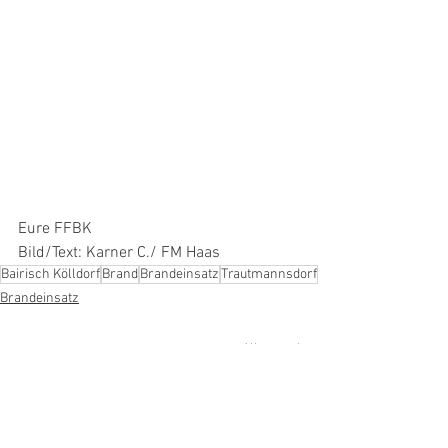
Eure FFBK 
Bild/Text: Karner C./ FM Haas
Bairisch Kölldorf
Brand
Brandeinsatz
Trautmannsdorf
Brandeinsatz
Alle ansehen
Aktuelle Beiträge