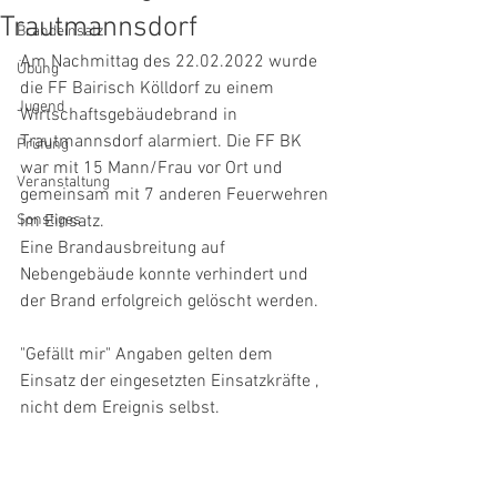
Trautmannsdorf
Brandeinsatz
Am Nachmittag des 22.02.2022 wurde 
Übung
die FF Bairisch Kölldorf zu einem 
Jugend
Wirtschaftsgebäudebrand in 
Trautmannsdorf alarmiert. Die FF BK 
Prüfung
war mit 15 Mann/Frau vor Ort und 
Veranstaltung
gemeinsam mit 7 anderen Feuerwehren 
Sonstiges
im Einsatz. 
Eine Brandausbreitung auf 
Nebengebäude konnte verhindert und 
der Brand erfolgreich gelöscht werden. 
"Gefällt mir" Angaben gelten dem 
Einsatz der eingesetzten Einsatzkräfte , 
nicht dem Ereignis selbst.