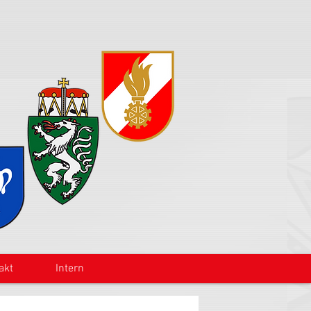
akt
Intern