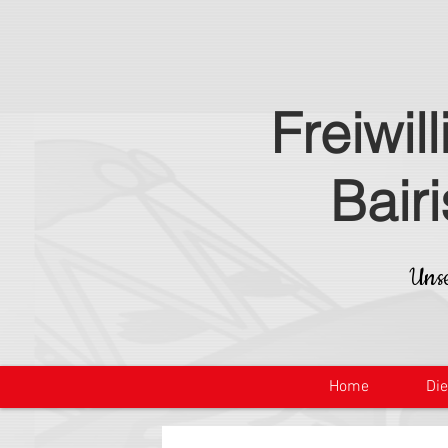
Freiwil
Bair
Unse
Home
Di