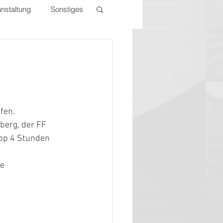
nstaltung
Sonstiges
fen. 
berg, der FF 
pp 4 Stunden 
e 