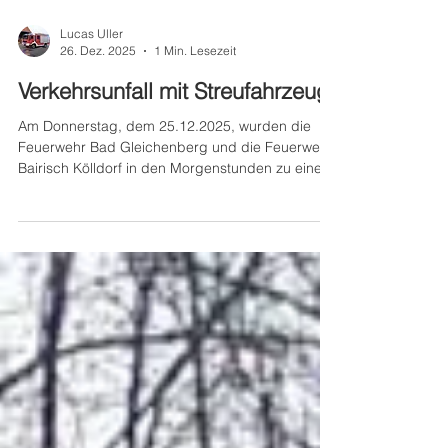
Lucas Uller
26. Dez. 2025
1 Min. Lesezeit
Verkehrsunfall mit Streufahrzeug
Am Donnerstag, dem 25.12.2025, wurden die
Feuerwehr Bad Gleichenberg und die Feuerwehr
Bairisch Kölldorf in den Morgenstunden zu einem
Verkehrsunfall mit einem LKW alarmiert. Ein
Streufahrzeug der Gemeinde Bad Gleichenberg
kam bei Streuarbeiten von der Gemeindestraße
ab, rutschte und überschlug sich. Das Fahrzeug
kam anschließend am Dach liegend zum
Stillstand. Der Lenker konnte sich selbstständig
aus dem Fahrzeug befreien und wurde vom
Roten Kreuz Bad Gleichenberg zur weiter