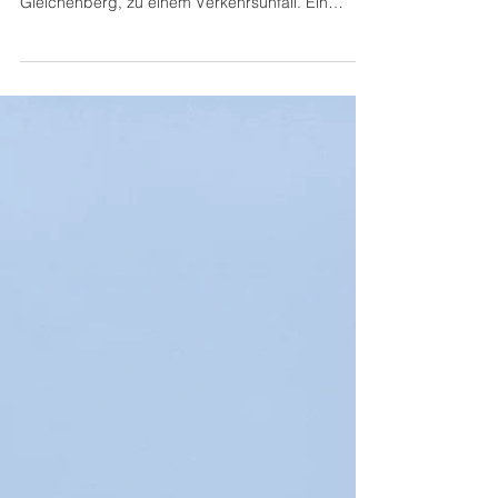
Am 1. Jänner 2026 kam es gegen 13:00 Uhr in
Bad Gleichenberg, im Bereich Höhe Freibad Bad
Gleichenberg, zu einem Verkehrsunfall. Ein
Fahrzeug von Feldbach kommend unterwegs
und kam aus bislang unbekannter Ursache von
der Fahrbahn ab. In weiterer Folge durchschlug
das Fahrzeug den Maschendrahtzaun eines
Gartens und wurde schließlich durch den
Bahndamm gestoppt. Im Einsatz standen die
Freiwilligen Feuerwehren Bad Gleichenberg,
Bairisch Kölldorf und Hof bei Straden mit
insgesamt