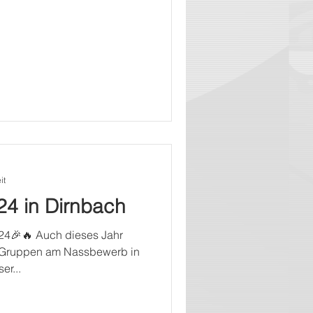
it
4 in Dirnbach
24🎉🔥 Auch dieses Jahr
i Gruppen am Nassbewerb in
er...