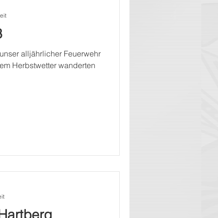
eit
3
unser alljährlicher Feuerwehr
tem Herbstwetter wanderten
it
Hartberg