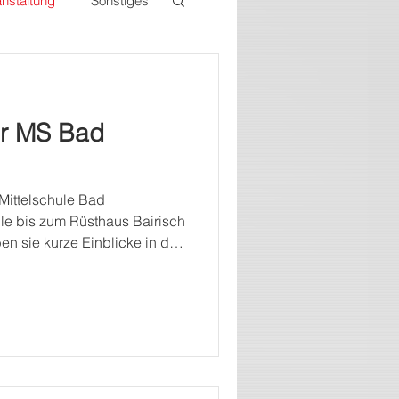
nstaltung
Sonstiges
er MS Bad
 Mittelschule Bad
le bis zum Rüsthaus Bairisch
en sie kurze Einblicke in das
 Wie löscht man ein Feuer
Welche Unterschiede gibt es
scht man ein Fettbrand? 🔥
n Geräten um? 🔥 Und vieles
urch Jause und Getränke
 uns bekommen. Wir freuen u