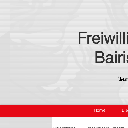
Freiwil
Bair
Unse
Home
Di