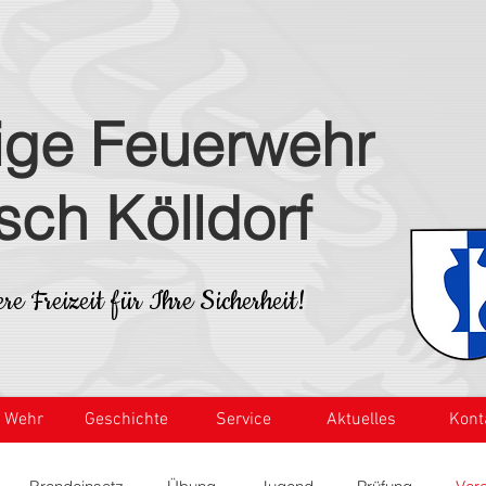
lige Feuerwehr
isch Kölldorf
re Freizeit für Ihre Sicherheit!
e Wehr
Geschichte
Service
Aktuelles
Kont