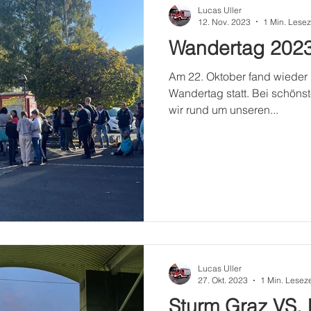
Lucas Uller
12. Nov. 2023
1 Min. Lesez
Wandertag 202
Am 22. Oktober fand wieder 
Wandertag statt. Bei schöns
wir rund um unseren...
Lucas Uller
27. Okt. 2023
1 Min. Leseze
Sturm Graz VS. 