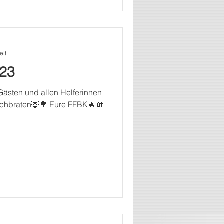
eit
023
Gästen und allen Helferinnen
irschbraten🦌🌳 Eure FFBK🔥🧯