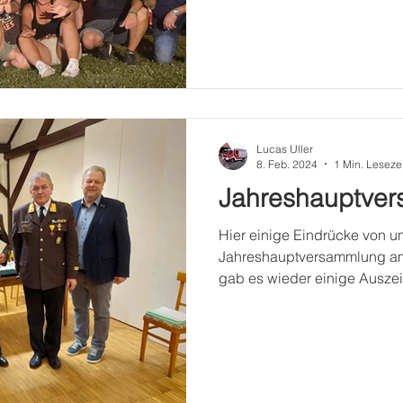
Lucas Uller
8. Feb. 2024
1 Min. Lesezei
Jahreshauptve
Hier einige Eindrücke von u
Jahreshauptversammlung am 
gab es wieder einige Auszei