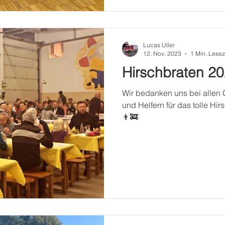
Lucas Uller
12. Nov. 2023
1 Min. Lesez
Hirschbraten 2
Wir bedanken uns bei allen 
und Helfern für das tolle H
👨‍🚒