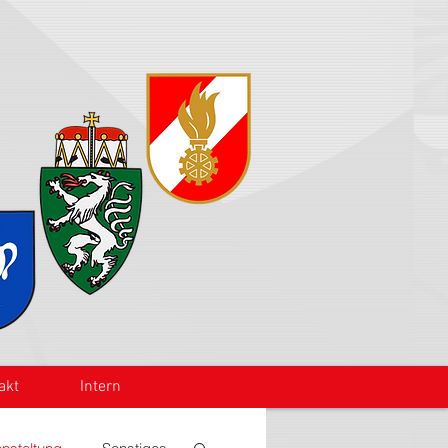
akt
Intern