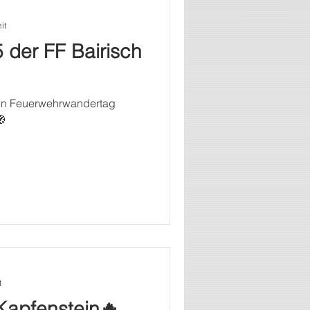
it
der FF Bairisch
ren Feuerwehrwandertag

t
Kapfenstein🔥