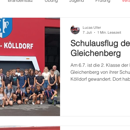
Brandeinsatz
Übung
Jugend
Prüfung
Vera
Lucas Uller
7. Juli
1 Min. Lesezeit
Schulausflug d
Gleichenberg
Am 6.7. ist die 2. Klasse der
Gleichenberg von ihrer Schu
Kölldorf gewandert. Dort hab
Feuerwehrleben bekommen: 
mit einem Feuerlöscher? 🔥 
bei Feuerlöscher? 🔥 Wie lö
Wie geht man mit bestimmte
mehr! Auch eine Stärkung d
haben die Jugendlichen bei