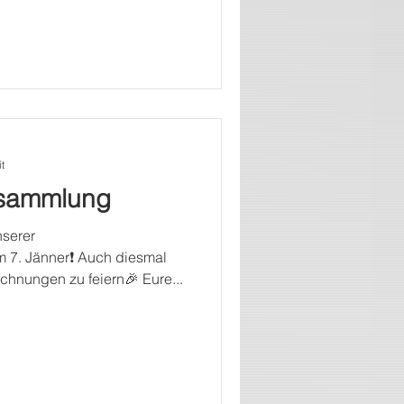
t
rsammlung
nserer
7. Jänner❗️ Auch diesmal
chnungen zu feiern🎉 Eure...