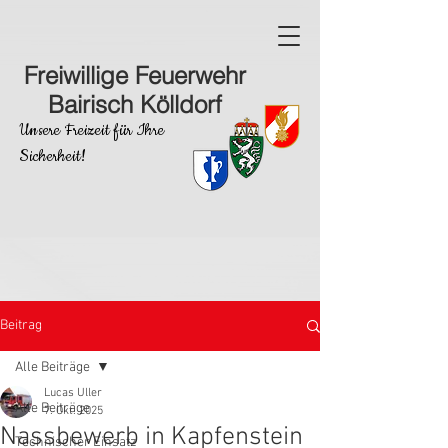
Freiwillige Feuerwehr
Bairisch Kölldorf
Unsere Freizeit für Ihre
Sicherheit!
Beitrag
Alle Beiträge
Lucas Uller
Alle Beiträge
7. Okt. 2025
Nassbewerb in Kapfenstein
Technischer Einsatz