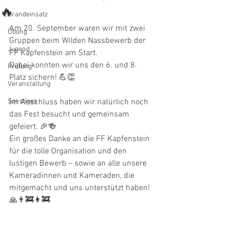
🔥
Brandeinsatz
Am 20. September waren wir mit zwei 
Übung
Gruppen beim Wilden Nassbewerb der 
Jugend
FF Kapfenstein am Start.
Dabei konnten wir uns den 6. und 8. 
Prüfung
Platz sichern! 💪👏
Veranstaltung
Sonstiges
Im Anschluss haben wir natürlich noch 
das Fest besucht und gemeinsam 
gefeiert. 🎉🍻
Ein großes Danke an die FF Kapfenstein 
für die tolle Organisation und den 
lustigen Bewerb – sowie an alle unsere 
Kameradinnen und Kameraden, die 
mitgemacht und uns unterstützt haben! 
🙏👨‍🚒👩‍🚒