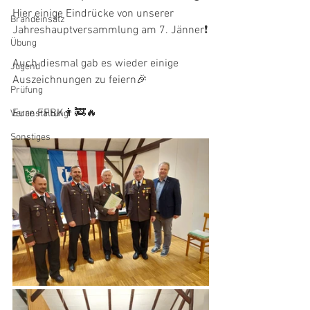
Hier einige Eindrücke von unserer 
Brandeinsatz
Jahreshauptversammlung am 7. Jänner❗️
Übung
Auch diesmal gab es wieder einige 
Jugend
Auszeichnungen zu feiern🎉
Prüfung
Eure FFBK👨‍🚒🔥
Veranstaltung
Sonstiges