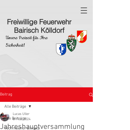
Freiwillige Feuerwehr
Bairisch Kölldorf
Unsere Freizeit für Ihre
Sicherheit!
Beitrag
Alle Beiträge
Lucas Uller
Alle Beiträge
8. Feb. 2024
Jahreshauptversammlung
Technischer Einsatz