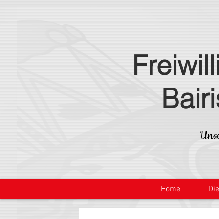
Freiwil
Bair
Unse
Home
Di