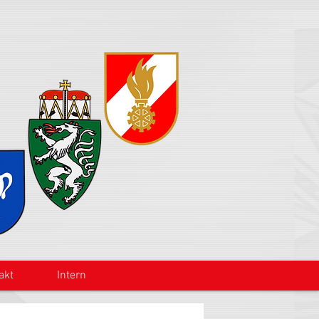
akt
Intern