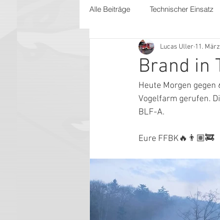
Alle Beiträge
Technischer Einsatz
Lucas Uller
11. März
Brand in
Heute Morgen gegen 6
Vogelfarm gerufen. D
BLF-A.
Eure FFBK🔥👨🏽‍🚒