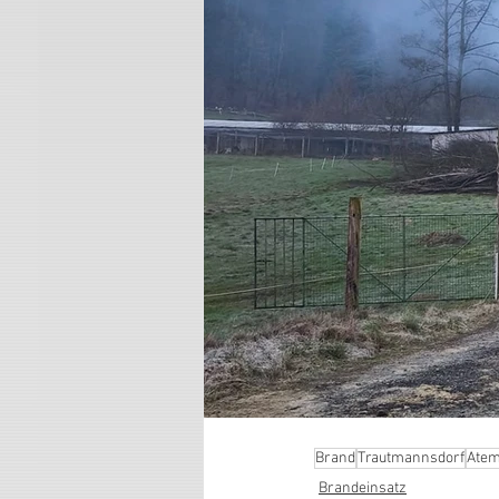
Brand
Trautmannsdorf
Atem
Brandeinsatz