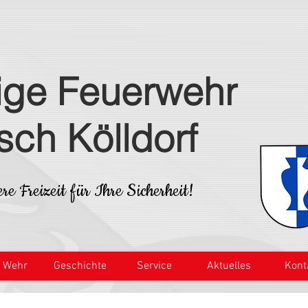
lige Feuerwehr
isch Kölldorf
re Freizeit für Ihre Sicherheit!
e Wehr
Geschichte
Service
Aktuelles
Kont