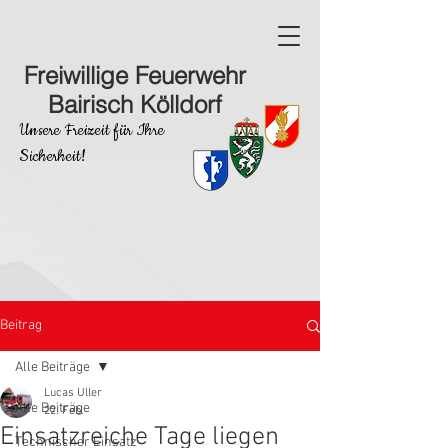
Freiwillige Feuerwehr
Bairisch Kölldorf
Unsere Freizeit für Ihre
Sicherheit!
Beitrag
Alle Beiträge
Lucas Uller
Alle Beiträge
22. Feb.
Einsatzreiche Tage liegen
Technischer Einsatz