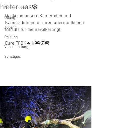
hinter uns❄️
Brandeinsatz
Danke an unsere Kameraden und 
Übung
Kameradinnen für ihren unermüdlichen 
Jugend
Einsatz für die Bevölkerung!
Prüfung
Eure FFBK🔥👨‍🚒🧑‍🚒
Veranstaltung
Sonstiges