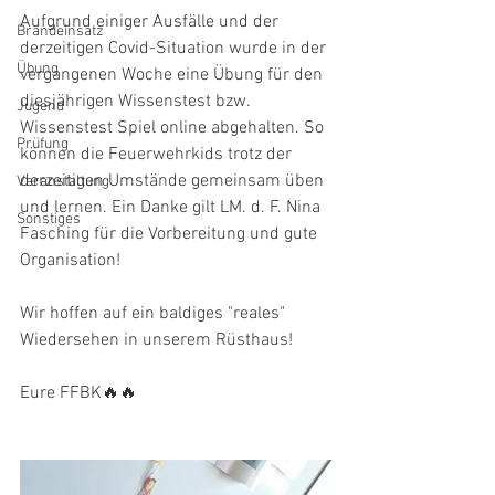
Aufgrund einiger Ausfälle und der 
Brandeinsatz
derzeitigen Covid-Situation wurde in der 
Übung
vergangenen Woche eine Übung für den 
diesjährigen Wissenstest bzw. 
Jugend
Wissenstest Spiel online abgehalten. So 
Prüfung
können die Feuerwehrkids trotz der 
derzeitigen Umstände gemeinsam üben 
Veranstaltung
und lernen. Ein Danke gilt LM. d. F. Nina 
Sonstiges
Fasching für die Vorbereitung und gute 
Organisation!
Wir hoffen auf ein baldiges "reales" 
Wiedersehen in unserem Rüsthaus!
Eure FFBK🔥🔥