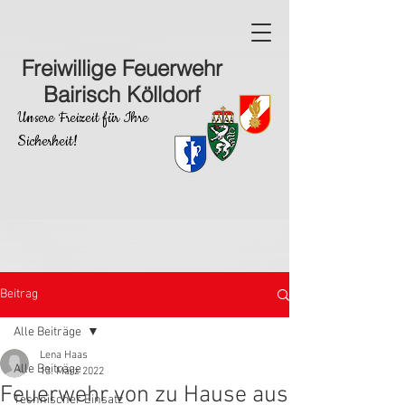
Freiwillige Feuerwehr
Bairisch Kölldorf
Unsere Freizeit für Ihre
Sicherheit!
Beitrag
Alle Beiträge
Lena Haas
Alle Beiträge
13. März 2022
Feuerwehr von zu Hause aus
Technischer Einsatz