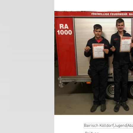
Bairisch Kölldorf
Jugend
Ab