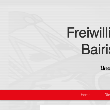
Freiwil
Bair
Unse
Home
Di