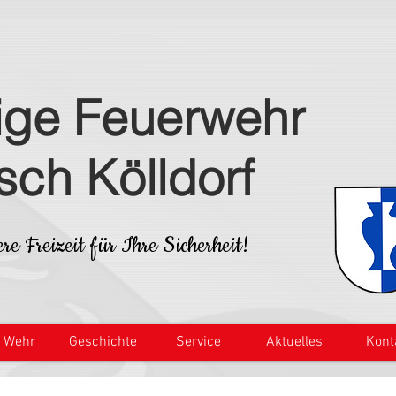
lige Feuerwehr
isch Kölldorf
re Freizeit für Ihre Sicherheit!
e Wehr
Geschichte
Service
Aktuelles
Kont