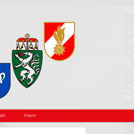
akt
Intern