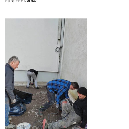
Eure FFBK🔥🚒