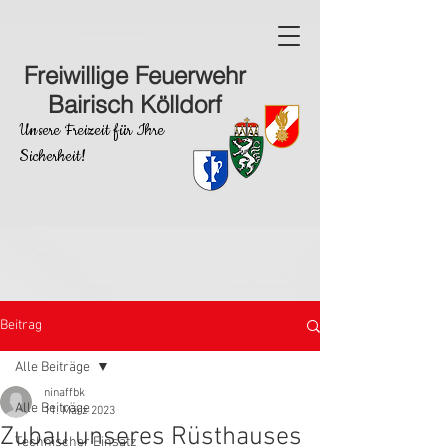
Freiwillige Feuerwehr
Bairisch Kölldorf
Unsere Freizeit für Ihre
Sicherheit!
Beitrag
Alle Beiträge
ninaffbk
Alle Beiträge
11. März 2023
Zubau unseres Rüsthauses
Technischer Einsatz