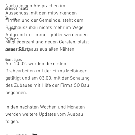
Nach einigen Absprachen im 
Brandeinsatz
Ausschuss, mit den mitwirkenden 
Übung
Firmen und der Gemeinde, steht dem 
Rüsthauszubau nichts mehr im Wege. 
Jugend
Aufgrund der immer größer werdenden 
Prüfung
Mitgliederzahl und neuen Geräten, platzt 
unser Rüsthaus aus allen Nähten.
Veranstaltung
Sonstiges
Am 10.02. wurden die ersten 
Grabearbeiten mit der Firma Melbinger 
getätigt und am 03.03. mit der Schalung 
des Zubaues mit Hilfe der Firma SO Bau 
begonnen.
In den nächsten Wochen und Monaten 
werden weitere Updates vom Ausbau 
folgen.