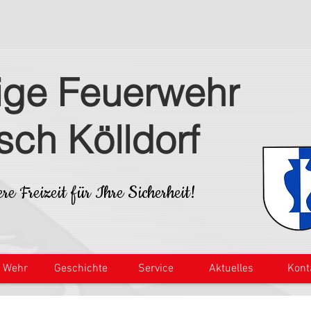
lige Feuerwehr
isch Kölldorf
re Freizeit für Ihre Sicherheit!
e Wehr
Geschichte
Service
Aktuelles
Kont