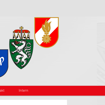
akt
Intern