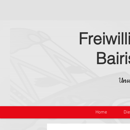
Freiwil
Bair
Unse
Home
Di