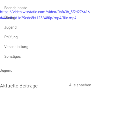
Brandeinsatz
https://video.wixstatic.com/video/0bf43b_5f2d276416
Übung
d446efbdd1c29ede8bf123/480p/mp4/file.mp4
Jugend
Prüfung
Veranstaltung
Sonstiges
Jugend
Alle ansehen
Aktuelle Beiträge