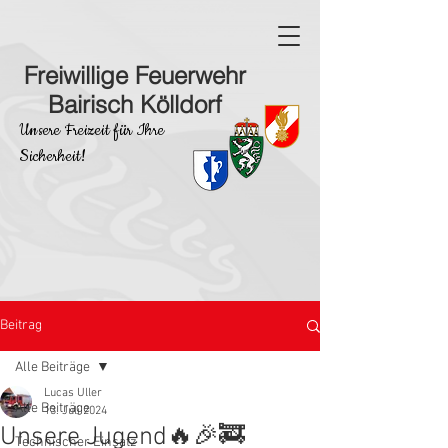
Freiwillige Feuerwehr
Bairisch Kölldorf
Unsere Freizeit für Ihre
Sicherheit!
Beitrag
Alle Beiträge
Lucas Uller
Alle Beiträge
13. Juli 2024
Unsere Jugend🔥🎉🚒
Technischer Einsatz