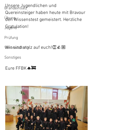
Unsere Jugendlichen und 
Brandeinsatz
Quereinsteiger haben heute mit Bravour 
Übung
den Wissenstest gemeistert. Herzliche 
Gratulation!
Jugend
Prüfung
Wir sind stolz auf euch!👏👍🏼
Veranstaltung
Sonstiges
Eure FFBK🔥🚒