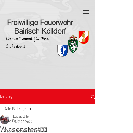
Freiwillige Feuerwehr
Bairisch Kölldorf
Unsere Freizeit für Ihre
Sicherheit!
Beitrag
Alle Beiträge
Lucas Uller
Alle Beiträge
14. Apr. 2024
Wissenstest📖
Technischer Einsatz